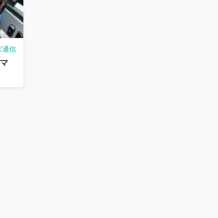
ズ通信
マ