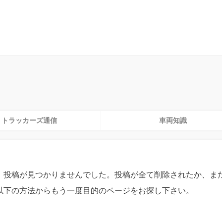
ン】
物流人材特化の採用支援サービス【トラッカーズジョブ】
運
トラッカーズ通信
車両知識
。投稿が見つかりませんでした。投稿が全て削除されたか、ま
以下の方法からもう一度目的のページをお探し下さい。