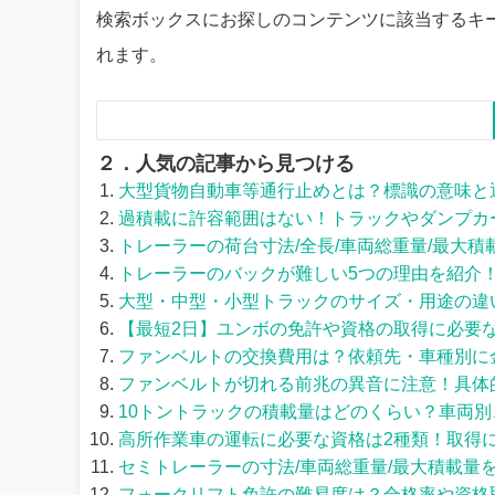
検索ボックスにお探しのコンテンツに該当するキ
れます。
２．人気の記事から見つける
大型貨物自動車等通行止めとは？標識の意味と
過積載に許容範囲はない！トラックやダンプカ
トレーラーの荷台寸法/全長/車両総重量/最大積
トレーラーのバックが難しい5つの理由を紹介
大型・中型・小型トラックのサイズ・用途の違
【最短2日】ユンボの免許や資格の取得に必要
ファンベルトの交換費用は？依頼先・車種別に
ファンベルトが切れる前兆の異音に注意！具体
10トントラックの積載量はどのくらい？車両
高所作業車の運転に必要な資格は2種類！取得
セミトレーラーの寸法/車両総重量/最大積載量
フォークリフト免許の難易度は？合格率や資格